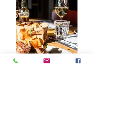
11h45, les premiers clients
sont déjà attablés
Edouard et Duska s’occupent des clients en
salle et en terrasse avec X. Les menus sont
servis, avec ou sans entrée ou dessert selon